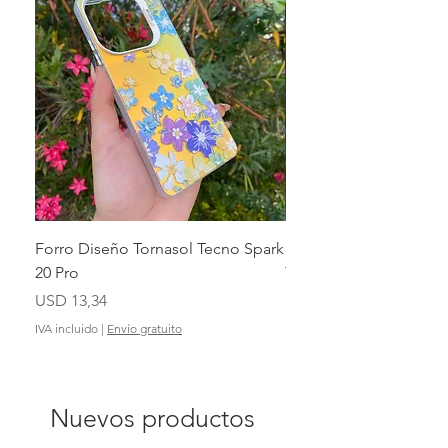
Forro Diseño Tornasol Tecno Spark
Forro 360 Triple Capa 
20 Pro
Tornasol Samsung Gal
Precio
Precio
USD 13,34
USD 17,98
IVA incluido
|
Envío gratuito
IVA incluido
Nuevos productos