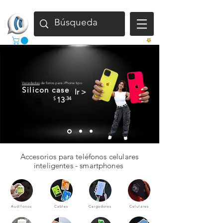
Gana
Variedades
de forros para iPhone tipo
Silicon case
Ir >
$
13
.34
Envío
Gratis
Accesorios para teléfonos celulares
inteligentes - smartphones
Audífonos
Cables
Cargadores
Celulares