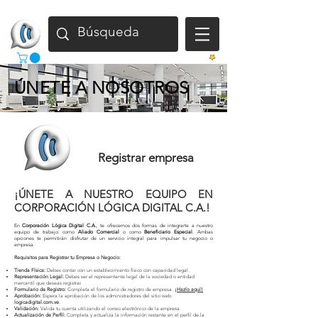
Gana
ÚNETE A NOSOTROS
Registrar empresa
¡ÚNETE A NUESTRO EQUIPO EN
CORPORACIÓN LÓGICA DIGITAL C.A.!
En
Corporación Lógica Digital C.A.
, te ofrecemos dos formas de integrarte a nuestro
equipo de trabajo: como
Aliado Comercial
o como
Beneficiario Especial
. Ambas
opciones te permitirán disfrutar de un servicio integral para impulsar tu negocio o
empresa.
Requisitos para Registrar tu Empresa o Negocio:
Tienda Física:
Debes contar con un establecimiento físico con capacidad legal.
Representación Legal:
Debes ser el representante legal de la sociedad o entidad
mercantil que deseas registrar.
Formulario de Registro:
Completa el formulario de registro de empresa.
¡Hazlo aquí!
Aprobación:
Espera la aprobación de los administradores del sitio web:
logicadigital.com.ve
.
Validación:
Valida tu cuenta utilizando el correo electrónico de la empresa.
Actualización de Perfil:
Completa y actualiza la información restante en el perfil de la