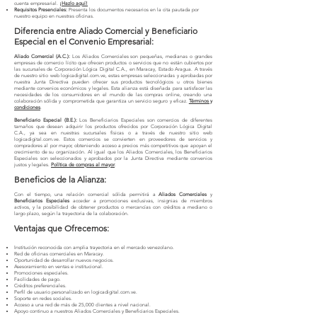
cuenta empresarial.
¡Hazlo aquí!
Requisitos Presenciales:
Presenta los documentos necesarios en la cita pautada por
nuestro equipo en nuestras oficinas.
Diferencia entre Aliado Comercial y Beneficiario
Especial en el Convenio Empresarial:
Aliado Comercial (A.C.):
Los Aliados Comerciales son pequeñas, medianas o grandes
empresas de comercio lícito que ofrecen productos o servicios que no están cubiertos por
las sucursales de Corporación Lógica Digital C.A., en Maracay, Estado Aragua. A través
de nuestro sitio web logicadigital.com.ve, estas empresas seleccionadas y aprobadas por
nuestra Junta Directiva pueden ofrecer sus productos tecnológicos u otros bienes
mediante convenios económicos y legales. Esta alianza está diseñada para satisfacer las
necesidades de los consumidores en el mundo de las compras online, creando una
colaboración sólida y comprometida que garantiza un servicio seguro y eficaz.
Términos y
condiciones
.
Beneficiario Especial (B.E.):
Los Beneficiarios Especiales son comercios de diferentes
tamaños que desean adquirir los productos ofrecidos por Corporación Lógica Digital
C.A., ya sea en nuestras sucursales físicas o a través de nuestro sitio web
logicadigital.com.ve. Estos comercios se convierten en proveedores de servicios y
compradores al por mayor, obteniendo acceso a precios más competitivos que apoyan el
crecimiento de su organización. Al igual que los Aliados Comerciales, los Beneficiarios
Especiales son seleccionados y aprobados por la Junta Directiva mediante convenios
justos y legales.
Política de compras al mayor
.
Beneficios de la Alianza:
Con el tiempo, una relación comercial sólida permitirá a
Aliados Comerciales
y
Beneficiarios Especiales
acceder a promociones exclusivas, insignias de miembros
activos, y la posibilidad de obtener productos o mercancías con créditos a mediano o
largo plazo, según la trayectoria de la colaboración.
Ventajas que Ofrecemos:
Institución reconocida con amplia trayectoria en el mercado venezolano.
Red de oficinas comerciales en Maracay.
Oportunidad de desarrollar nuevos negocios.
Asesoramiento en ventas e institucional.
Promociones especiales.
Facilidades de pago.
Créditos preferenciales.
Perfil de usuario personalizado en logicadigital.com.ve.
Soporte en redes sociales.
Acceso a una red de más de 25,000 clientes a nivel nacional.
Apoyo continuo a nuestros Aliados Comerciales y Beneficiarios Especiales.