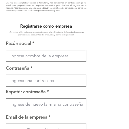
Una vez que completes y envíes el formulario, nos pondremos en contacto contigo vía
email para proporcionarte los requisitos necesarios para finalizar el registro de tu
negocio. Coordinaremos una cita para discutir los detalles del convenio, así como los
beneficios y ventajas de la alianza que construiremos juntos.
Registrarse como empresa
¡Completa el formulario y sé parte de nuestra familia donde disfrutarás de nuestras
promociones, descuentos de productos y servicio de primera!
Razón social
Contraseña
Repetrir contraseña
Email de la empresa